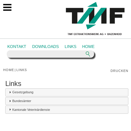
https://tmf.ch/links
KONTAKT
DOWNLOADS
LINKS
HOME
HOME
|
LINKS
DRUCKEN
Links
Gesetzgebung
Bundesämter
Kantonale Veterinärdienste