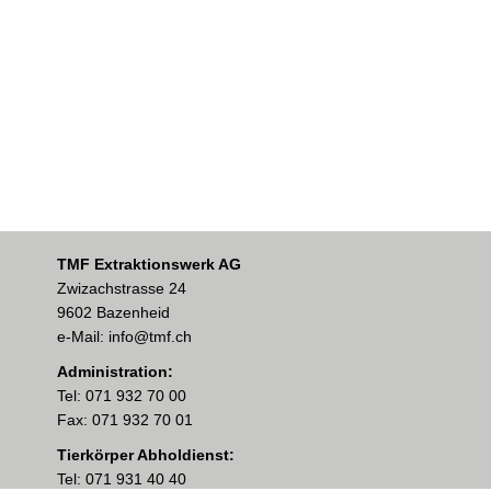
TMF Extraktionswerk AG
Zwizachstrasse 24
9602 Bazenheid
e-Mail: info@tmf.ch
Administration:
Tel: 071 932 70 00
Fax: 071 932 70 01
Tierkörper Abholdienst:
Tel: 071 931 40 40